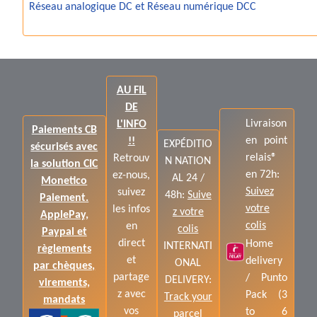
Réseau analogique DC et Réseau numérique DCC
AU FIL
DE
Livraison
L'INFO
Paiements CB
en point
!!
EXPÉDITIO
sécurisés avec
relais®
Retrouv
N NATION
la solution CIC
en 72h:
ez-nous,
AL 24 /
Monetico
Suivez
suivez
48h:
Suive
Paiement.
votre
les infos
z votre
ApplePay,
colis
en
colis
Paypal et
direct
Home
INTERNATI
règlements
et
delivery
ONAL
par chèques,
partage
/ Punto
DELIVERY:
virements,
z avec
Pack (3
Track your
mandats
vos
to 6
parcel