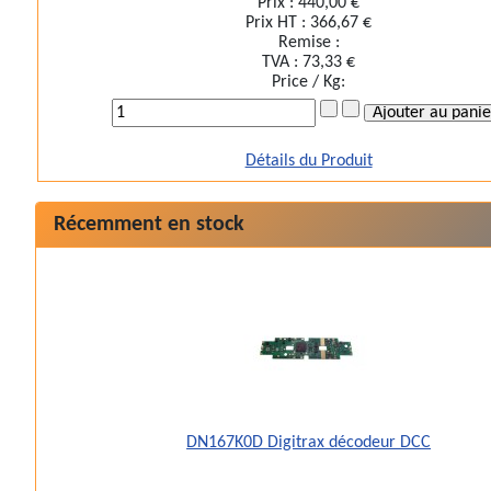
Prix :
440,00 €
Prix HT :
366,67 €
Remise :
TVA :
73,33 €
Price / Kg:
Détails du Produit
Récemment en stock
DN167K0D Digitrax décodeur DCC