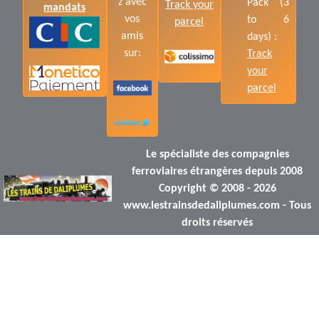
z avec
Pack (3
Track your
mandats
vos
to 6
parcel
amis
days) :
sur:
Track
your
parcel
Le spécialiste des compagnies
ferroviaires étrangères depuis 2008
Copyright © 2008 - 2026
www.lestrainsdedaliplumes.com - Tous
droits réservés