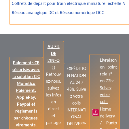
Coffrets de depart pour train electrique miniature, echelle N
Réseau analogique DC et Réseau numérique DCC
AU FIL
DE
Livraison
L'INFO
Paiements CB
en point
!!
EXPÉDITIO
sécurisés avec
relais®
Retrouv
N NATION
la solution CIC
en 72h:
ez-nous,
AL 24 /
Monetico
Suivez
suivez
48h:
Suive
Paiement.
votre
les infos
z votre
ApplePay,
colis
en
colis
Paypal et
direct
Home
INTERNATI
règlements
et
delivery
ONAL
par chèques,
partage
/ Punto
DELIVERY:
virements,