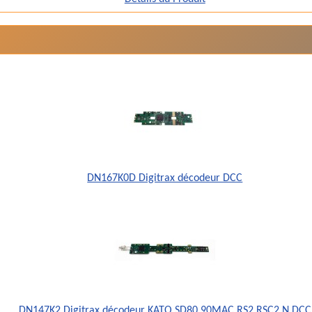
DN167K0D Digitrax décodeur DCC
DN147K2 Digitrax décodeur KATO SD80 90MAC RS2 RSC2 N DCC