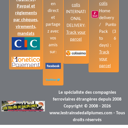
colis
en
colis
Paypal et
direct
Home
INTERNATI
règlements
et
delivery
ONAL
par chèques,
partage
/ Punto
DELIVERY:
virements,
z avec
Pack (3
Track your
mandats
vos
to 6
parcel
amis
days) :
sur:
Track
your
parcel
Le spécialiste des compagnies
ferroviaires étrangères depuis 2008
Copyright © 2008 - 2026
www.lestrainsdedaliplumes.com - Tous
droits réservés