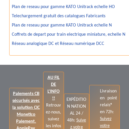
Plan de reseau pour gamme KATO Unitrack echelle HO
Telechargement gratuit des catalogues Fabricants
Plan de reseau pour gamme KATO Unitrack echelle N
Coffrets de depart pour train electrique miniature, echelle N
Réseau analogique DC et Réseau numérique DCC
AU FIL
DE
Livraison
L'INFO
Paiements CB
en point
!!
EXPÉDITIO
sécurisés avec
relais®
Retrouv
N NATION
la solution CIC
en 72h:
ez-nous,
AL 24 /
Monetico
Suivez
suivez
48h:
Suive
Paiement.
votre
les infos
z votre
ApplePay,